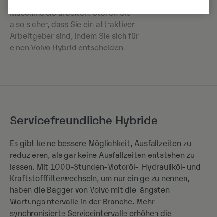
wählerisch zu sein, mit welcher
Maschine sie arbeiten. Stellen Sie
also sicher, dass Sie ein attraktiver
Arbeitgeber sind, indem Sie sich für
einen Volvo Hybrid entscheiden.
Servicefreundliche Hybride
Es gibt keine bessere Möglichkeit, Ausfallzeiten zu
reduzieren, als gar keine Ausfallzeiten entstehen zu
lassen. Mit 1000-Stunden-Motoröl-, Hydrauliköl- und
Kraftstofffilterwechseln, um nur einige zu nennen,
haben die Bagger von Volvo mit die längsten
Wartungsintervalle in der Branche. Mehr
synchronisierte Serviceintervalle erhöhen die