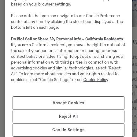
based on your browser settings.
Please note that you can navigate to our Cookie Preference
center at any time by clicking the shield icon displayed at the
bottom left on each page.
Do Not Sell or Share My Personal Info – California Residents
Hochqualifizierte Bediener
Einfachere 
If you are a California resident, you have the right to opt out of
gewinnen
the sale of your personal information or sharing for cross-
context behavioral advertising. To opt out of our sharing your
Die neue Elektr
personal information with third parties in connection with
Die Hybridbagger von Volvo sind
weniger Schläu
advertising cookies and similar technologies, select "Reject
nicht nur in Bezug auf die robuste
gleichzeitig au
All". To learn more about cookies and your rights related to
Bauweise und den Motor ein
Kupplungen redu
cookies select “Cookie Settings” or see
Cookie Policy
Qualitätsprodukt, sondern auch in
Wartungsaufwan
Bezug auf den Komfort für den
Zuverlässigkeit 
Bediener. Die Einstellung
Wechselinterval
Accept Cookies
hochqualifizierter Bediener wird
Filter wurden 
einfacher, wenn Sie
verdoppelt, wod
Reject All
Qualitätsprodukte haben. Diese
Kostenaufwand 
Cookie Settings
Bediener können es sich leisten,
ein Minimum red