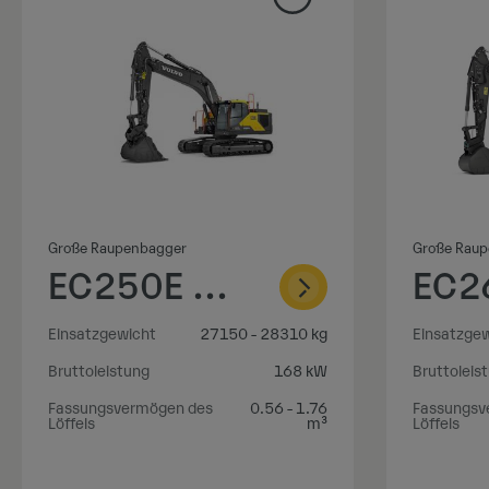
Große Raupenbagger
Große Rau
EC250E Hybrid
Einsatzgewicht
27150 - 28310 kg
Einsatzge
Bruttoleistung
168 kW
Bruttoleis
Fassungsvermögen des
0.56 - 1.76
Fassungsv
Löffels
m³
Löffels