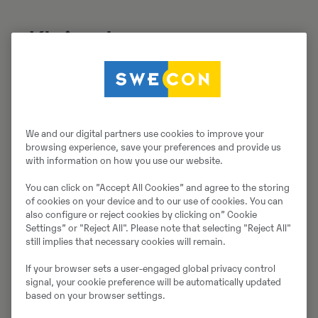
Klein aber
fein
Swecon Baumaschinen und Volvo Trucks auf der
OstBau 2026
Zum vierten Mal findet vom 18. bis 20. Juni
We and our digital partners use cookies to improve your
browsing experience, save your preferences and provide us
2026 die Messe OstBau in Bernau nordöstlich
with information on how you use our website.
von Berlin statt. Swecon Baumaschinen ist,
gemeinsam mit Volvo Trucks, vor Ort und
You can click on ”Accept All Cookies” and agree to the storing
informiert auf dem Messestand 2160 auf der
of cookies on your device and to our use of cookies. You can
also configure or reject cookies by clicking on” Cookie
Fläche B über die neusten Trends aus der Welt
Settings” or "Reject All". Please note that selecting "Reject All"
der Volvo Baumaschinen...
still implies that necessary cookies will remain.
If your browser sets a user-engaged global privacy control
signal, your cookie preference will be automatically updated
Hier zur Pressemitteilung
based on your browser settings.