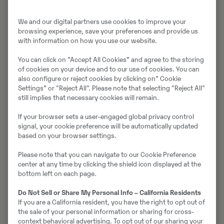
Geprüfte Qualität -
We and our digital partners use cookies to improve your
Gebrauchtmaschinen
browsing experience, save your preferences and provide us
with information on how you use our website.
mit Volvo-Garantie
You can click on ”Accept All Cookies” and agree to the storing
of cookies on your device and to our use of cookies. You can
also configure or reject cookies by clicking on” Cookie
Lassen Sie sich von den zertifizierten
Settings” or "Reject All". Please note that selecting "Reject All"
Gebrauchtmaschinen in unserem Bestand überzeugen.
still implies that necessary cookies will remain.
If your browser sets a user-engaged global privacy control
“Zertifiziert” bedeutet, dass Sie eine Volvo
signal, your cookie preference will be automatically updated
qualitätsgeprüfte Gebrauchtmaschine in die vorderste
based on your browser settings.
Produktionslinie auf Ihrer Baustelle
Please note that you can navigate to our Cookie Preference
stellen können - in vollstem Vertrauen und zwar für
center at any time by clicking the shield icon displayed at the
wesentlich weniger als die Kosten für eine neue
bottom left on each page.
Maschine.
Do Not Sell or Share My Personal Info – California Residents
Sprechen Sie uns einfach an:
If you are a California resident, you have the right to opt out of
the sale of your personal information or sharing for cross-
gebraucht@swecon.de
context behavioral advertising. To opt out of our sharing your