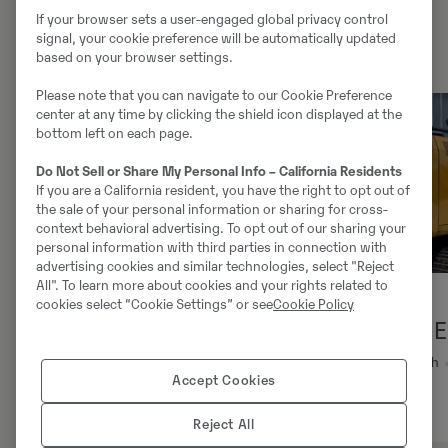
If your browser sets a user-engaged global privacy control
signal, your cookie preference will be automatically updated
based on your browser settings.
Please note that you can navigate to our Cookie Preference
center at any time by clicking the shield icon displayed at the
bottom left on each page.
Do Not Sell or Share My Personal Info – California Residents
If you are a California resident, you have the right to opt out of
the sale of your personal information or sharing for cross-
context behavioral advertising. To opt out of our sharing your
personal information with third parties in connection with
advertising cookies and similar technologies, select "Reject
All". To learn more about cookies and your rights related to
Raupenbagger
Raupenbagger
cookies select “Cookie Settings” or see
Cookie Policy
Volvo ECR 145 EL
CAT 312 E
2020
•
3907
h
•
Boschstraße 16,
2014
•
10950
h
Accept Cookies
59609 Anröchte, Germany
39.000
€
97.000
€
Reject All