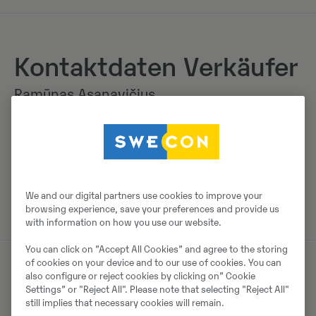
Kontaktdaten Verkäufer
Ramūnas Asanavičius
Telefon:
+370 68789305
SWECON UAB
Parko g. 1A, Avižieniai
LT-14198
Vilnius
We and our digital partners use cookies to improve your
browsing experience, save your preferences and provide us
with information on how you use our website.
You can click on ”Accept All Cookies” and agree to the storing
of cookies on your device and to our use of cookies. You can
also configure or reject cookies by clicking on” Cookie
Vergleichbare Produkte
Settings” or "Reject All". Please note that selecting "Reject All"
still implies that necessary cookies will remain.