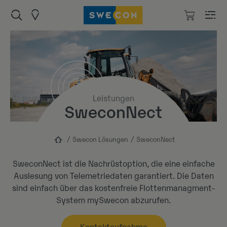
Leistungen
SweconNect
Swecon Lösungen
SweconNect
SweconNect
ist
die
Nachrüstoption
,
die
eine einfache
Auslesung von Telemetriedaten garantiert
.
Die
Daten
sind
einfach
über das
kostenfreie
Flottenmanagment
-
S
ystem
mySwecon
abzurufen.