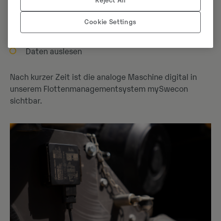
Reject All
Anschließen gemäß der detaillierten
Bedienungsanleitung
Cookie Settings
Registrierung in mySwecon
Daten auslesen
Nach kurzer Zeit ist die analoge Maschine digital in
unserem Flottenmanagementsystem mySwecon
sichtbar.