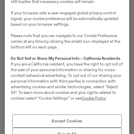
still implies that necessary cookies will remain.
hilft, Ressourcen zu schonen und die Verfügbarkeit des
Maschinenparks zu verbessern.
If your browser sets a user-engaged global privacy control
signal, your cookie preference will be automatically updated
based on your browser settings.
Please note that you can navigate to our Cookie Preference
Wie
center at any time by clicking the shield icon displayed at the
bottom left on each page.
aufwändig
Do Not Sell or Share My Personal Info – California Residents
ist der
If you are a California resident, you have the right to opt out of
the sale of your personal information or sharing for cross-
Einbau?
context behavioral advertising. To opt out of our sharing your
personal information with third parties in connection with
advertising cookies and similar technologies, select "Reject
All". To learn more about cookies and your rights related to
Die „
Plug-and-Play
“ Lösung bietet eine einfache
cookies select “Cookie Settings” or see
Cookie Policy
Installation ohne zusätzliche Einstellungen. Der Einbau
kann selbstständig und ohne weitere Unterstützung
oder Serviceleistungen durchgeführt werden.
Accept Cookies
Die erforderlichen Schritte sind: