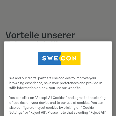
Vorteile unserer
Telemetrielösung
Die 5G-fähige SweconNect Box bietet eine
zukunftssichere Lösung und einen
Wettbewerbsvorteil. Die Nachrüstoption ermöglicht
We and our digital partners use cookies to improve your
eine schnelle Integration der Bestandsmaschinen in
browsing experience, save your preferences and provide us
ein digitales Flottenmanagement.
with information on how you use our website.
SweconNect schafft Synergien durch erhöhte
You can click on ”Accept All Cookies” and agree to the storing
Transparenz und Struktur im Arbeitsalltag, was zu
of cookies on your device and to our use of cookies. You can
einer positiven Klimabilanz beiträgt. Die Vernetzung
also configure or reject cookies by clicking on” Cookie
Settings” or "Reject All". Please note that selecting "Reject All"
und Datenübertragung der Maschinen über mySwecon