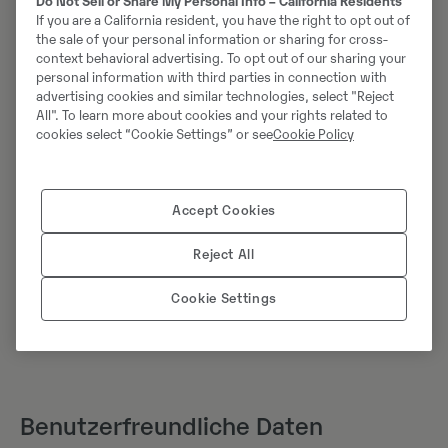
Do Not Sell or Share My Personal Info – California Residents
Handeln Sie proaktiv und arbeiten Sie eng mit Swecon
If you are a California resident, you have the right to opt out of
zusammen, um sicherzustellen, dass Ihre Maschine in
the sale of your personal information or sharing for cross-
einem Top-Zustand bleibt.
context behavioral advertising. To opt out of our sharing your
personal information with third parties in connection with
advertising cookies and similar technologies, select "Reject
All". To learn more about cookies and your rights related to
cookies select “Cookie Settings” or see
Cookie Policy
Accept Cookies
Reject All
Cookie Settings
Benutzerfreundliche Daten