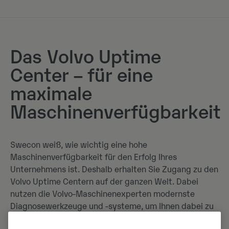
Das Volvo Uptime
Center – für eine
maximale
Maschinenverfügbarkeit
Swecon weiß, wie wichtig eine hohe
Maschinenverfügbarkeit für den Erfolg Ihres
Unternehmens ist. Deshalb erhalten Sie Zugang zu den
Volvo Uptime Centern auf der ganzen Welt. Dabei
nutzen die Volvo-Maschinenexperten modernste
Diagnosewerkzeuge und -systeme, um Ihnen dabei zu
helfen, eine maximale Maschinenverfügbarkeit zu