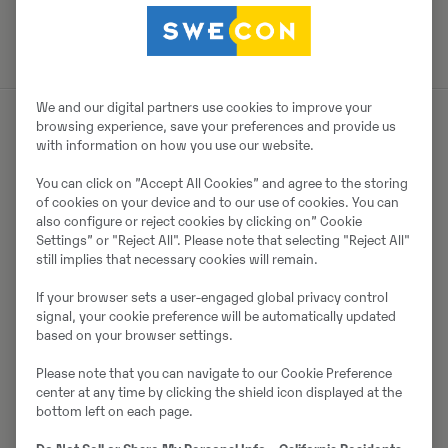
erreichen.
We and our digital partners use cookies to improve your
browsing experience, save your preferences and provide us
with information on how you use our website.
Lassen Sie
You can click on ”Accept All Cookies” and agree to the storing
Berichte
of cookies on your device and to our use of cookies. You can
also configure or reject cookies by clicking on” Cookie
sprechen
Settings” or "Reject All". Please note that selecting "Reject All"
still implies that necessary cookies will remain.
If your browser sets a user-engaged global privacy control
Aufschlussreiche Analyse
signal, your cookie preference will be automatically updated
based on your browser settings.
Mit dem Wochenbericht können Sie Bereiche
Please note that you can navigate to our Cookie Preference
identifizieren, in denen Sie die Verfügbarkeit
center at any time by clicking the shield icon displayed at the
verbessern können. Der Wochenbericht liefert
bottom left on each page.
detaillierte Einblicke in die Nutzung Ihrer Maschinen.