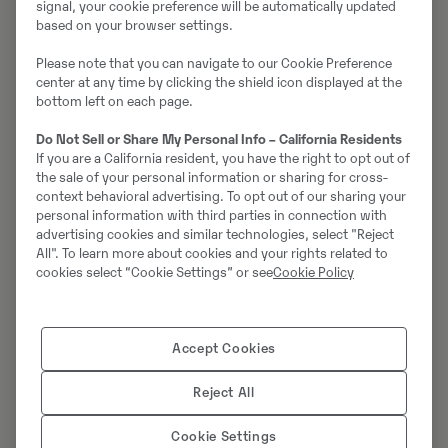
signal, your cookie preference will be automatically updated
Hamburg
based on your browser settings.
Telefon:
+49 172 6831274
Please note that you can navigate to our Cookie Preference
center at any time by clicking the shield icon displayed at the
E-Mail:
joerg.vorbringer@swecon.de
bottom left on each page.
Do Not Sell or Share My Personal Info – California Residents
If you are a California resident, you have the right to opt out of
the sale of your personal information or sharing for cross-
context behavioral advertising. To opt out of our sharing your
personal information with third parties in connection with
advertising cookies and similar technologies, select "Reject
All". To learn more about cookies and your rights related to
cookies select “Cookie Settings” or see
Cookie Policy
Accept Cookies
Reject All
Starke Services für Kunden
Cookie Settings