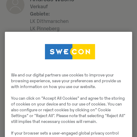
Verkauf
Gebiete:
LK Dithmarschen
LK Pinneberg
LK Plön
LK Steinburg
Neumünster
Telefon:
+49 172 2803915
E-Mail:
andreas.wachs@swecon.de
We and our digital partners use cookies to improve your
browsing experience, save your preferences and provide us
with information on how you use our website.
Jörg Vorbringer
You can click on ”Accept All Cookies” and agree to the storing
Ansprechpartner für den Verkauf
of cookies on your device and to our use of cookies. You can
Gebiete:
also configure or reject cookies by clicking on” Cookie
LK Harburg
Settings” or "Reject All". Please note that selecting "Reject All"
LK Lüneburg
still implies that necessary cookies will remain.
LK Heidekreis
If your browser sets a user-engaged global privacy control
LK Uelzen