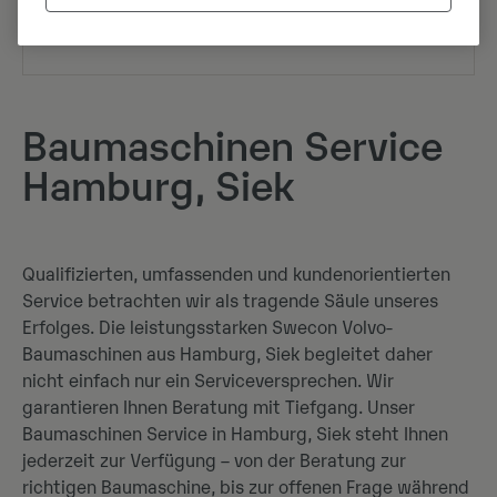
Wir suchen nach den optimalen Lösungen und
bieten einen starken Support.
Baumaschinen Service
Hamburg, Siek
Qualifizierten, umfassenden und kundenorientierten
Service betrachten wir als tragende Säule unseres
Erfolges. Die leistungsstarken Swecon Volvo-
Baumaschinen aus Hamburg, Siek begleitet daher
nicht einfach nur ein Serviceversprechen. Wir
garantieren Ihnen Beratung mit Tiefgang. Unser
Baumaschinen Service in Hamburg, Siek steht Ihnen
jederzeit zur Verfügung – von der Beratung zur
richtigen Baumaschine, bis zur offenen Frage während