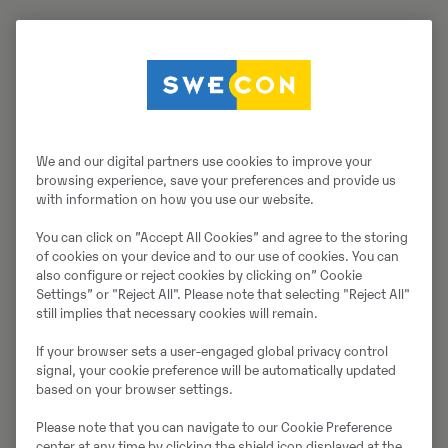
Smarte Konzepte, durchdachte Lösungen
Smarte Konzepte, durchdachte Kundenlösungen für
sämtliche Einsätze und die flächendeckende
Vermietung von Volvo Baumaschinen: all dies möchte
Swecon smartrent, der Bereich Vermietung der
We and our digital partners use cookies to improve your
Swecon Baumaschinen GmbH, weiter vorantreiben.
browsing experience, save your preferences and provide us
with information on how you use our website.
„Ziel ist es, als Dachorganisation neben den
firmeneigenen Maschinenparks auch Geräte aus
You can click on ”Accept All Cookies” and agree to the storing
Beständen angeschlossener Partner zur Miete
of cookies on your device and to our use of cookies. You can
anzubieten. Gleichzeitig erhalten die Mitglieder des
also configure or reject cookies by clicking on” Cookie
Settings” or "Reject All". Please note that selecting "Reject All"
Verbundes Zugriff auf die umfangreiche
still implies that necessary cookies will remain.
Maschinenflotte von Swecon“, erklärt Peter Müße
Bereichsleiter Vermietung und Gebrauchtmaschinen
If your browser sets a user-engaged global privacy control
das Konzept. Die Vermietung der Swecon
signal, your cookie preference will be automatically updated
based on your browser settings.
Baumaschinen GmbH ist ebenfalls über mySwecon zu
erreichen, da das Portal über eine Direktanbindung an
Please note that you can navigate to our Cookie Preference
den Webshop von Swecon smartrent verfügt.
center at any time by clicking the shield icon displayed at the