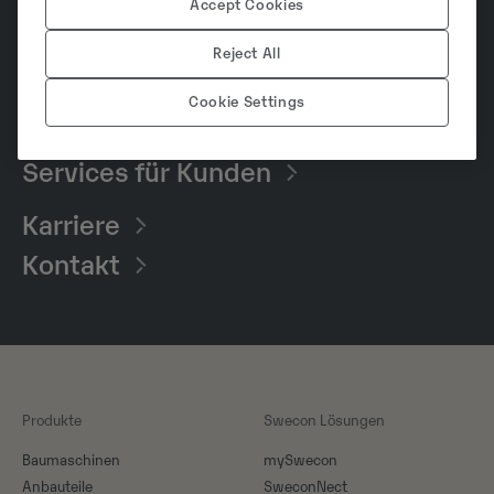
heute?
Accept Cookies
Reject All
Baumaschinen​
Cookie Settings
Gebrauchtmaschinen
Services für Kunden
Karriere
Kontakt
Produkte
Swecon Lösungen
Baumaschinen
mySwecon
Anbauteile
SweconNect