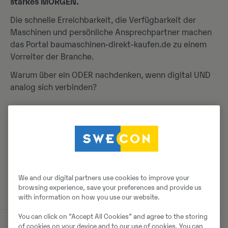
starkes MORGEN.
Die schnelle Erreichbarkeit, die Verfügbarkeit der
Maschinen und persönliche Ansprechpartner machen
das Portal baumaschinen-direkt-kaufen.de zu einem
Vorreiter der Branche.
Warum über ein ODER nachdenken, wenn digital UND
analog sich verbinden?
Nur einen Klick von Ihrem nächsten Händler
entfernt:
Jetzt Baumaschine online auswählen und kaufen, beim
Händler vor Ort.
We and our digital partners use cookies to improve your
browsing experience, save your preferences and provide us
with information on how you use our website.
You can click on ”Accept All Cookies” and agree to the storing
of cookies on your device and to our use of cookies. You can