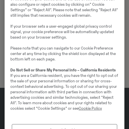
also configure or reject cookies by clicking on” Cookie
Kontakt
Settings” or "Reject All". Please note that selecting "Reject All"
still implies that necessary cookies will remain.
If your browser sets a user-engaged global privacy control
signal, your cookie preference will be automatically updated
Christian Jache
based on your browser settings.
Verkaufsleiter Service
Please note that you can navigate to our Cookie Preference
center at any time by clicking the shield icon displayed at the
Telefon:
+49 2102 7703-0
bottom left on each page.
E-Mail:
christian.jache@swecon.de
Do Not Sell or Share My Personal Info – California Residents
If you are a California resident, you have the right to opt out of
the sale of your personal information or sharing for cross-
context behavioral advertising. To opt out of our sharing your
personal information with third parties in connection with
advertising cookies and similar technologies, select "Reject
All". To learn more about cookies and your rights related to
Welche Themen
cookies select “Cookie Settings” or see
Cookie Policy
interessieren Sie